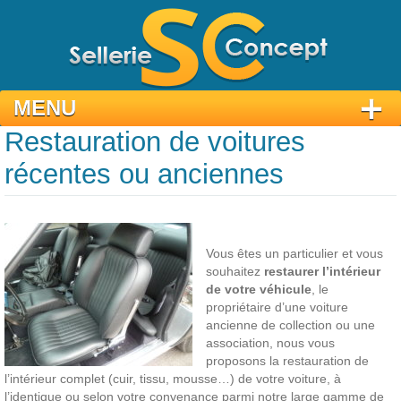
MENU
Restauration de voitures
Aller
récentes ou anciennes
au
contenu
principal
Vous êtes un particulier et vous
souhaitez
restaurer l’intérieur
de votre véhicule
, le
propriétaire d’une voiture
ancienne de collection ou une
association, nous vous
proposons la restauration de
l’intérieur complet (cuir, tissu, mousse…) de votre voiture, à
l’identique ou selon votre convenance parmi notre large gamme de